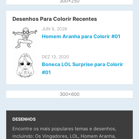
300x250
Desenhos Para Colorir Recentes
JUN 9, 2026
Homem Aranha para Colorir #01
DEZ 13, 2020
Boneca LOL Surprise para Colorir
#01
300x600
DESENHOS
Encontre os mais populares temas e desenhos,
incluindo: Os Vingadores, LOL, Homem Aranha,