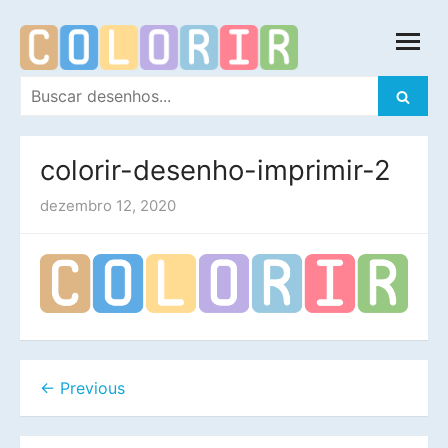
Skip
open
to
menu
content
Search
search
for:
colorir-desenho-imprimir-2
dezembro 12, 2020
← Previous